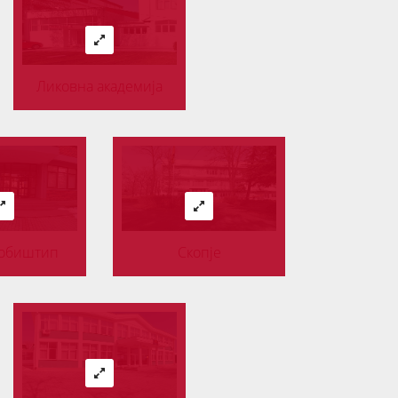
Ликовна академија
робиштип
Скопје