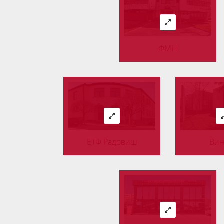
ФМН
ЕТФ Радовиш
Вин