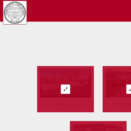
Ректорат
Камп