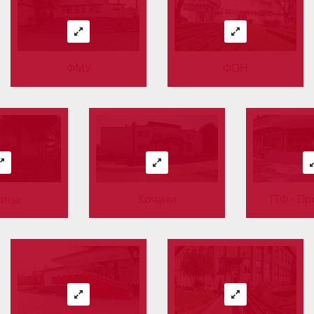
ФМУ
ФОН
ица
Кочани
ТТФ - П