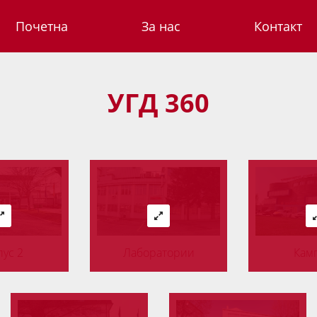
Почетна
За нас
Контакт
УГД 360
ус 2
Лаборатории
Камп